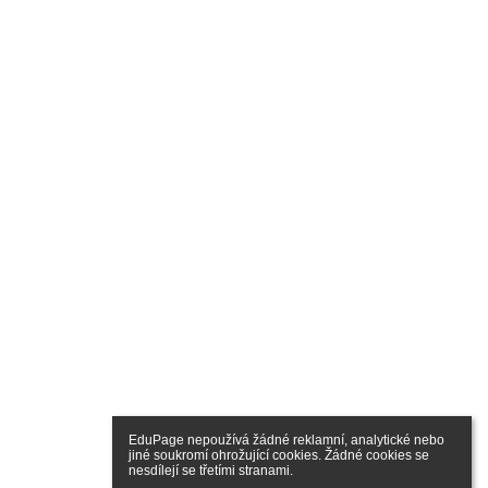
EduPage nepoužívá žádné reklamní, analytické nebo 
jiné soukromí ohrožující cookies. Žádné cookies se 
nesdílejí se třetími stranami.
