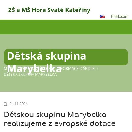
ZŠ a MŠ Hora Svaté Kateřiny
Přihlášení
Dětská skupina
Marybelka
MENU
/
ZÁKLADNÍ ŠKOLA
/
INFORMACE O ŠKOLE
/
DĚTSKÁ SKUPINA MARYBELKA
24.11.2024
Dětská
skupina
Dětskou skupinu Marybelka
realizujeme z evropské dotace
Marybelka