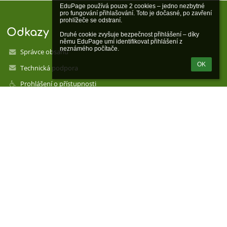
EduPage používá pouze 2 cookies – jedno nezbytné 
pro fungování přihlašování. Toto je dočasné, po zavření 
prohlížeče se odstraní.

Odkazy
Druhé cookie zvyšuje bezpečnost přihlášení – díky 
němu EduPage umí identifikovat přihlášení z 
neznámého počítače.
Správce obsahu
OK
Technická podpora
Prohlášení o přístupnosti
Právní informace
Zásady ochrany osobních údajů
Údaje o provozovateli
Mapa stránek
O nás
Verze pro mobily
Kontakty
ateřská škola, Hora Svaté Kateřiny, okr. Most