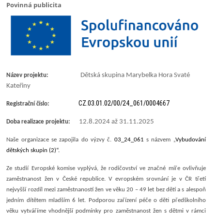
Povinná publicita
Dětská skupina Marybelka Hora Svaté
Název
projektu:
Kateřiny
CZ.03.01.02/00/24_061/0004667
Registrační číslo:
12.8.2024 až 31.11.2025
Doba realizace projektu:
Naše organizace se zapojila do výzvy č.
03_24_061
s názvem „
Vybudování
dětských skupin (2)“.
Ze studií Evropské komise vyplývá, že rodičovství ve značné míře ovlivňuje
zaměstnanost žen v České republice. V evropském srovnání je v ČR třetí
nejvyšší rozdíl mezi zaměstnaností žen ve věku 20 – 49 let bez dětí a s alespoň
jedním dítětem mladším 6 let. Podporou zařízení péče o děti předškolního
věku vytváříme vhodnější podmínky pro zaměstnanost žen s dětmi v rámci