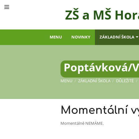
ZŠ a MŠ Hor
MENU
NOVINKY
ZÁKLADNÍ ŠKOLA
Poptávková/V
MENU
/
ZÁKLADNÍ ŠKOLA
/
DŮLEŽITÉ
/
Poptávková/
Momentální vý
řízení
Momentálně NEMÁME.