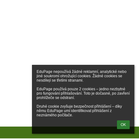
EduPage nepoužívá žádné reklamní, analytické nebo 
jiné soukromí ohrožující cookies. Žádné cookies se 
nesdílejí se třetími stranami.

EduPage používá pouze 2 cookies – jedno nezbytné 
pro fungování přihlašování. Toto je dočasné, po zavření 
prohlížeče se odstraní.

Druhé cookie zvyšuje bezpečnost přihlášení – díky 
němu EduPage umí identifikovat přihlášení z 
neznámého počítače.
OK